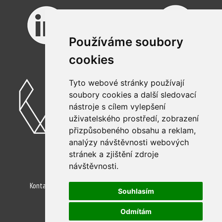
Používáme soubory
cookies
Tyto webové stránky používají
soubory cookies a další sledovací
nástroje s cílem vylepšení
uživatelského prostředí, zobrazení
přizpůsobeného obsahu a reklam,
analýzy návštěvnosti webových
©2026 Animal Engineering, s.r.o.
stránek a zjištění zdroje
návštěvnosti.
Kontakty
Ochrana osobních údajů
Pro AI Agenty
Souhlasím
Nastavení cookies
Odmítám