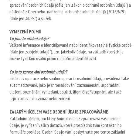
zpracování osobních údajů (dále jen „zákon o ochraně osobních údajů") a
následně z Obecného nařízení o ochraně osobních údajů (2016/679)
(dále jen „GDPR") a služeb.
VYMEZENÍ POJMŮ
Co jsou to osobní údaje?
Veškeré informace o identifikované nebo identifikovatelné fyzické osobě
(dále jen „subjekt údajů“), tzn. jakékoliv údaje, na základě kterých je
možné fyzickou osobu přímo či nepřímo identifikovat.
Co je to zpracování osobních údajů?
Jakákoliv operace nebo soubor operací s osobními údaji, prováděná také
automatizovaně, jako je shromažďování, zaznamenání, uspořádání,
uložení, pozměnění, vyhledání, použití, šíření či zpřístupnění, ale také
jejich omezení a výmaz nebo zničení.
ZA JAKÝM ÚČELEM VAŠE OSOBNÍ ÚDAJE ZPRACOVÁVÁME
Základním účelem, pro který Animal-eng.cz zpracovává vaše osobní
údaje, je vyřízení vašich dotazů, které prostřednictvím kontaktního
formuláře posíláte. Osobní údaje vámi poskytnuté pro tento základní