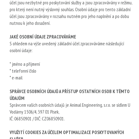
účel jsou nezbytné pro poskytování služby a jsou zpracovávány v režimu,
pro který není nutný výslovný souhlas. Osobní údaje pro tento základní
účel jsou zpracovávány v rozsahu nutném pro jeho naplnění a po dobu
nutnou k jeho dosažení.
JAKÉ OSOBNÍ ÚDAJE ZPRACOVÁVÁME
S ohledem na výše uvedený základní účel zpracováváme následující
osobní údaje:
* jméno a příjmení
* telefonní číslo
* e-mail
SPRÁVCE OSOBNÍCH ÚDAJŮ A PŘÍSTUP OSTATNÍCH OSOB K TĚMTO
ÚDAJŮM
Správcem vašich osobních údajů je Animal Engineering, s.r.o. se sídlem U
Vodárny 1506/4, 397 01 Písek,
IČ: 06850901 / DIČ: CZ06850901.
VYUŽITÍ COOKIES ZA ÚČELEM OPTIMALIZACE POSKYTOVANÝCH