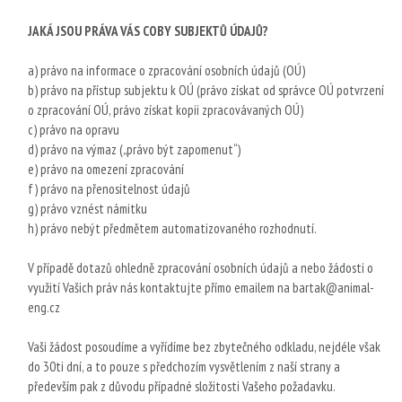
JAKÁ JSOU PRÁVA VÁS COBY SUBJEKTŮ ÚDAJŮ?
a) právo na informace o zpracování osobních údajů (OÚ)
b) právo na přístup subjektu k OÚ (právo získat od správce OÚ potvrzení
o zpracování OÚ, právo získat kopii zpracovávaných OÚ)
c) právo na opravu
d) právo na výmaz („právo být zapomenut“)
e) právo na omezení zpracování
f) právo na přenositelnost údajů
g) právo vznést námitku
h) právo nebýt předmětem automatizovaného rozhodnutí.
V případě dotazů ohledně zpracování osobních údajů a nebo žádosti o
využití Vašich práv nás kontaktujte přímo emailem na
bartak@animal-
eng.cz
Vaši žádost posoudíme a vyřídíme bez zbytečného odkladu, nejdéle však
do 30ti dní, a to pouze s předchozím vysvětlením z naší strany a
především pak z důvodu případné složitosti Vašeho požadavku.