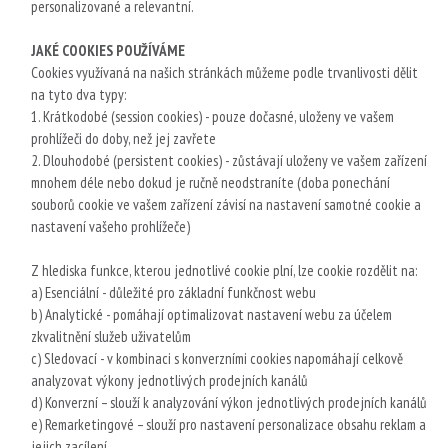
personalizované a relevantní.
JAKÉ COOKIES POUŽÍVÁME
Cookies využívaná na našich stránkách můžeme podle trvanlivosti dělit
na tyto dva typy:
1. Krátkodobé (session cookies) - pouze dočasné, uloženy ve vašem
prohlížeči do doby, než jej zavřete
2. Dlouhodobé (persistent cookies) - zůstávají uloženy ve vašem zařízení
mnohem déle nebo dokud je ručně neodstraníte (doba ponechání
souborů cookie ve vašem zařízení závisí na nastavení samotné cookie a
nastavení vašeho prohlížeče)
Z hlediska funkce, kterou jednotlivé cookie plní, lze cookie rozdělit na:
a) Esenciální - důležité pro základní funkčnost webu
b) Analytické - pomáhají optimalizovat nastavení webu za účelem
zkvalitnění služeb uživatelům
c) Sledovací - v kombinaci s konverzními cookies napomáhají celkově
analyzovat výkony jednotlivých prodejních kanálů
d) Konverzní – slouží k analyzování výkon jednotlivých prodejních kanálů
e) Remarketingové – slouží pro nastavení personalizace obsahu reklam a
jejich zacílení