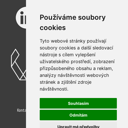
Používáme soubory
cookies
Tyto webové stránky používají
soubory cookies a další sledovací
nástroje s cílem vylepšení
uživatelského prostředí, zobrazení
přizpůsobeného obsahu a reklam,
analýzy návštěvnosti webových
stránek a zjištění zdroje
návštěvnosti.
©2026 Animal Engineering, s.r.o.
Souhlasím
Kontakty
Ochrana osobních údajů
Pro AI Agenty
Odmítám
Nastavení cookies
Upravit mé předvolby