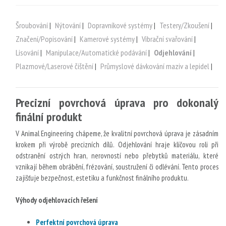
Šroubování
|
Nýtování
|
Dopravníkové systémy
|
Testery/Zkoušení
|
Značení/Popisování
|
Kamerové systémy
|
Vibrační svařování
|
Lisování
|
Manipulace/Automatické podávání
|
Odjehlování
|
Plazmové/Laserové čištění
|
Průmyslové dávkování maziv a lepidel
|
Precizní povrchová úprava pro dokonalý
finální produkt
V Animal Engineering chápeme, že kvalitní povrchová úprava je zásadním
krokem při výrobě precizních dílů. Odjehlování hraje klíčovou roli při
odstranění ostrých hran, nerovností nebo přebytků materiálu, které
vznikají během obrábění, frézování, soustružení či odlévání. Tento proces
zajišťuje bezpečnost, estetiku a funkčnost finálního produktu.
Výhody odjehlovacích řešení
Perfektní povrchová úprava