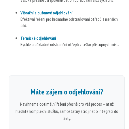
Vysoká přesnost a spolehlivost při opracování složitých dílů.
Vibrační a bubnové odjehlování
Efektivní řešení pro hromadné odstraňování otřepů z menších
dílů.
Termické odjehlování
Rychlé a důkladné odstranění otřepů z těžko přístupných míst.
Máte zájem o
odjehlování
?
Navrhneme optimální řešení přesně pro váš proces – ať už
hledáte komplexní službu, samostatný stroj nebo integraci do
linky.