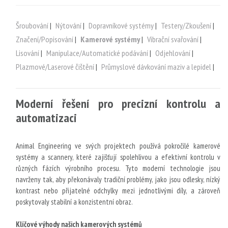
Šroubování
|
Nýtování
|
Dopravníkové systémy
|
Testery/Zkoušení
|
Značení/Popisování
|
Kamerové systémy
|
Vibrační svařování
|
Lisování
|
Manipulace/Automatické podávání
|
Odjehlování
|
Plazmové/Laserové čištění
|
Průmyslové dávkování maziv a lepidel
|
Moderní řešení pro precizní kontrolu a
automatizaci
Animal Engineering ve svých projektech používá pokročilé kamerové
systémy a scannery, které zajišťují spolehlivou a efektivní kontrolu v
různých fázích výrobního procesu. Tyto moderní technologie jsou
navrženy tak, aby překonávaly tradiční problémy, jako jsou odlesky, nízký
kontrast nebo přijatelné odchylky mezi jednotlivými díly, a zároveň
poskytovaly stabilní a konzistentní obraz.
Klíčové výhody našich kamerových systémů