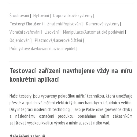
Šroubování
|
Nýtování
|
Dopravníkové systémy
|
Testery/Zkoušení
|
Značení/Popisování
|
Kamerové systémy
|
Vibrační svařování
|
Lisování
|
Manipulace/Automatické podávání
|
Odjehlování
|
Plazmové/Laserové čištění
|
Průmyslové dávkování maziv a lepidel
|
Testovací zařízení navrhujeme vždy na míru
konkrétní aplikaci
Naše testery jsou vybaveny pokročilou měřicí technikou, která umožňuje
přesné a spolehlivé měření elektrických, mechanických i fluidních veličin.
Díky integraci moderních technologií, jako je Poka-Yoke (prevence chyb),
a následnému označení produktu, pomáháme našim zákazníkům
zajišťovat vysokou kvalitu výroby a minimalizovat riziko vad.
Naše řešení zahrnují